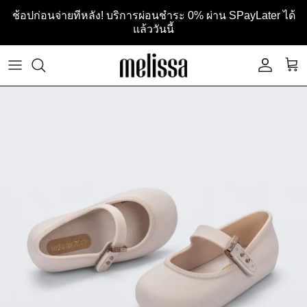
Skip to content
ช้อปก่อนจ่ายทีหลัง! บริการผ่อนชำระ 0% ผ่าน SPayLater ได้
แล้ววันนี้
ACCOU
CA